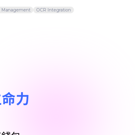
anagement
OCR Integration
生命力