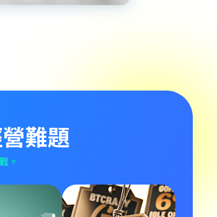
經營難題
戰。