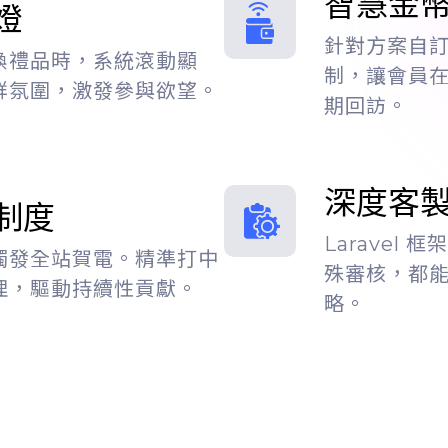
智慧金
燈
針對方案自
換禮品時，系統滾動顯
制，讓會員
群氛圍，激發參與欲望。
期回訪。
深度客
制度
Laravel
觸發全站賀電。精準打中
殊審核，都
理，驅動持續性貢獻。
略。