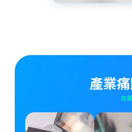
產業痛
在