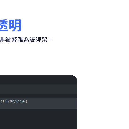
透明
非被繁雜系統綁架。