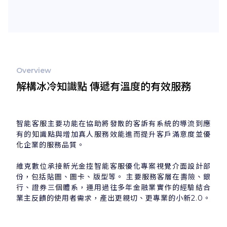
Overview
解構冰冷知識點 傳遞有溫度的有效服務
智能客服主要功能在協助將發散的客訴有系統的導流到應
有的知識點與增加真人服務效能進而提升客戶滿意度並優
化企業的服務品質。
維克數位承接新光金控智能客服優化專案視覺介面設計部
份，包括貼圖、圖卡、版型等。 主要服務客層在夀險、銀
行、證券三個體系，運用過往多年金融業實作的經驗結合
業主反饋的使用者需求，產出更親切、更專業的小新2.0。