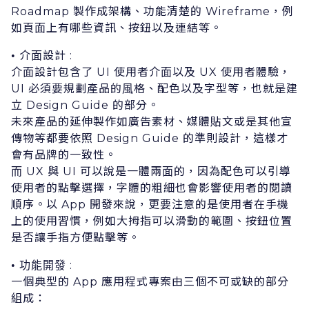
Roadmap 製作成架構、功能清楚的 Wireframe，例
如⾴⾯上有哪些資訊、按鈕以及連結等。
介⾯設計 :
•
介⾯設計包含了 UI 使⽤者介⾯以及 UX 使⽤者體驗，
UI 必須要規劃產品的⾵格、配⾊以及字型等，也就是建
⽴ Design Guide 的部分。
未來產品的延伸製作如廣告素材、媒體貼⽂或是其他宣
傳物等都要依照 Design Guide 的準則設計，這樣才
會有品牌的⼀致性。
⽽ UX 與 UI 可以說是⼀體兩⾯的，因為配⾊可以引導
使⽤者的點擊選擇，字體的粗細也會影響使⽤者的閱讀
順序。以 App 開發來說，更要注意的是使⽤者在⼿機
上的使⽤習慣，例如⼤拇指可以滑動的範圍、按鈕位置
是否讓⼿指⽅便點擊等。
:
• 功能開發
⼀個典型的 App 應⽤程式專案由三個不可或缺的部分
組成：