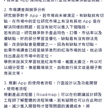
我希望 App 應⽤程式達到什麼效果或解決甚麼問題？
•
2. 市場調查與競爭分析
研究競爭對⼿ App，若市場尚未被滿⾜，有缺點就有切
點，在市場中的定位研究市場上有沒有其他 App 是在
解決同樣的問題，若沒有就可以進⼊下個階段。
若有的話，研究競爭對⼿產品特⾊、訂價、市佔率以及
優缺點，好的部分學習並優化，缺點看有沒有辦法克
服，改良缺點會是關鍵之⼀，因為有缺點才有切點。
如果市場調查已經是競爭激烈的紅海市場的話，就必須
找出產品在市場中的定位。
舉例來說英⽂學習就是紅海市場，範圍太廣泛，所以可
以細分受眾，像是職場英⽂、⾃助旅⾏英⽂或是親⼦教
育英⽂等。
3. 規劃 App 的使⽤者流程、介⾯設計以及功能開發
使⽤者流程 :
•
規劃產品流程圖 ( Roadmap ) 可以在初期讓設計師及
⼯程師了解整體的流程架構，若有疑問也可以在此時討
論，減少進⼊開發時才發現問題的溝通成本。將