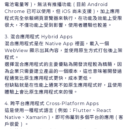
電池電量等 )，無法有推播功能 ( ⽬前 Android
Chrome 已可以使⽤，但 iOS 尚未⽀援 )，加上應⽤
程式完全依賴網⾴瀏覽器來執⾏，在功能及效能上受限
很⼤，不僅功能上受到影響，使⽤者體驗也較差。
3. 混合應⽤程式 Hybrid Apps
混合應⽤程式是在 Native App 裡⾯，載⼊⼀個
WebView 顯⽰出其內容，並使⽤原⽣⽅式打包後上架
程式。
選擇混合應⽤程式的主要優點為開發流程較為精簡，因
為企業只需要建⽴產品的⼀個版本，這也意味著開發過
程通常⽐原⽣應⽤程式更快，成本更低。
但缺點就是在性能上通常不如原⽣應⽤程式好，且使⽤
體驗上會⽐原⽣應⽤程式來的慢。
4. 跨平台應⽤程式 Cross-Platform Apps
這是使⽤⼀種程式語⾔ ( 例如：Flutter、React
Native、Xamarin )，即可佈屬到多個平台的應⽤ ( 客
戶很愛 ) 。