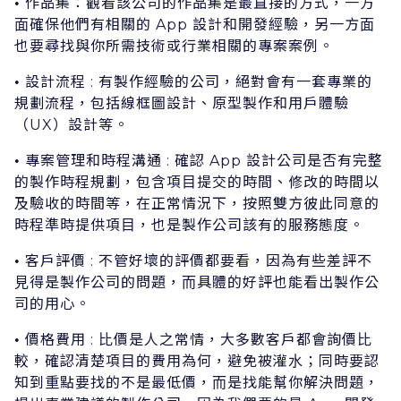
作品集：觀看該公司的作品集是最直接的⽅式，⼀⽅
•
⾯確保他們有相關的 App 設計和開發經驗，另⼀⽅⾯
也要尋找與你所需技術或⾏業相關的專案案例。
設計流程 : 有製作經驗的公司，絕對會有⼀套專業的
•
規劃流程，包括線框圖設計、原型製作和⽤戶體驗
（UX）設計等。
專案管理和時程溝通 : 確認 App 設計公司是否有完整
•
的製作時程規劃，包含項⽬提交的時間、修改的時間以
及驗收的時間等，在正常情況下，按照雙⽅彼此同意的
時程準時提供項⽬，也是製作公司該有的服務態度。
客戶評價 : 不管好壞的評價都要看，因為有些差評不
•
⾒得是製作公司的問題，⽽具體的好評也能看出製作公
司的⽤⼼。
價格費⽤ : ⽐價是⼈之常情，⼤多數客戶都會詢價⽐
•
較，確認清楚項⽬的費⽤為何，避免被灌⽔；同時要認
知到重點要找的不是最低價，⽽是找能幫你解決問題，