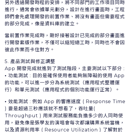
另外透過開發時程的安排，將不同部⾨的⼯作項⽬同時
進⾏，通常會依據單元劃分，設計在進⾏畫⾯時，⼯程
師們會先處理開發的前置作業、將沒有畫⾯但需要程式
的部分完成，像是資料庫的建⽴。
當前置作業完成時，剛好接著設計已完成的部分畫⾯進
⾏開發套版作業，不僅可以縮短總⼯時，同時也不會因
彼此作業⽽卡住對⽅。
5. 產品測試與修正調整
App 開發完成就進到了測試階段，主要測試以下部分 :
功能測試 : ⽬的是確保使⽤者能夠無障礙的使⽤ App
•
的功能，可以進⼀步分為系統測試（應⽤程式整體運
⾏）和單元測試（應⽤程式的個別功能運⾏正常）。
效能測試 : 例如 App 的響應速度 ( Response Time
•
) 要是超過三秒應該就不想看了，吞吐量(
Throughput ) ⽤來測試服務能負擔多少的⼈同時使
⽤，避免像是張學友的演唱會每次都讓購票系統當機，
以及資源利⽤率 ( Resource Utilization ) 了解對於