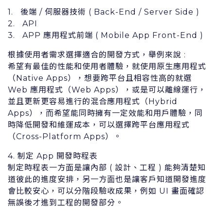
1. 後端 / 伺服器技術 ( Back-End / Server Side )
2. API
3. APP 應⽤程式前端 ( Mobile App Front-End )
根據使⽤者需求選擇適合的開發⽅式，舉例來說 :
希望有最佳的性能和使⽤者體驗，就使⽤原⽣應⽤程式
（Native Apps），想要跨平台且相容性⾼的就選
Web 應⽤程式（Web Apps），或是可以離線運⾏，
並且更新更容易進⾏的混合應⽤程式（Hybrid
Apps），⽽希望能同時擁有⼀定效能和⽤戶體驗，同
時降低開發和維運成本，可以選擇跨平台應⽤程式
（Cross-Platform Apps）。
4. 制定 App 開發時程表
制定時程表⼀⽅⾯是讓內部 ( 設計、⼯程 ) 能夠清楚知
道彼此的進度安排，另⼀⽅⾯也是讓客戶知道開發進度
會⽐較安⼼，可以分階段驗收成果，例如 UI 畫⾯確認
無誤後才進到⼯程的開發部分。