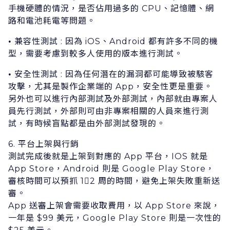
⼿機硬體的情況，是否佔⽤過多的 CPU、記憶體、網
路和電池耗電等問題。
兼容性測試 : 因為 iOS、Android 都有許多不同的機
•
型，需要考慮到較多⼈使⽤的版本進⾏測試。
安全性測試 : 因為任何潛在的漏洞都可能導致被駭客
•
攻擊，尤其是製作企業端的 App，安全性更是重要。
另外也可以進⾏內部測試及外部測試，內部就由專案⼈
員先⾏測試，外部則可由⾮專案相關的⼈員來進⾏測
試，有時候盲點都是由外部測試發現的。
6. 平台上架與⾏銷
測試完成後就是上架到對應的 App 平台，IOS 就是
App Store，Android 則是 Google Play Store，
審核時間可以預抓 12 周的時間，避免上架失敗重新送
審。
App 送審上架會需要收取費⽤，以 App Store 來說，
⼀年是 $99 美元，Google Play Store 則是⼀次性的