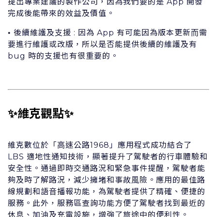
提出專業建議的製作公司，因為我們要的是 App 開發
完成後能帶來的效益及價值。
後續維護及⽀援 : 因為 App 有可能因為版本更新⽽需
•
要進⾏維護或改版，所以是否能提供後續的維護及有
bug 時的⽀援也有很重要的。
✨維克觀點✨
維克數位於「⾼速公路1968」應⽤程式成功結合了
LBS 適地性通知技術，顯著提升了駕駛者的⾏⾞體驗和
安全性。通過即時交通路況和緊急事件提醒，駕駛者能
夠及時了解路況，減少擁堵和事故⾵險。應⽤的最佳路
線規劃和語⾳播報功能，為駕駛者提供了精確、便捷的
服務。此外，服務區查詢功能⽅便了駕駛者找到最近的
休息、加油及充電設施，增強了旅途中的便利性。