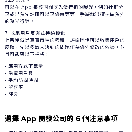
$25 美元。
可以在 App 審核期間就先做⾏銷的曝光，例如社群分
享或是預先註冊可以享優惠等等，⼿游就很擅⻑做預先
的曝光⾏銷。
7. 收集⽤戶反饋並持續優化
上架後就是真實市場的考驗，評論區也可以收集⽤戶的
反饋，先以多數⼈遇到的問題作為優先修改的依據。並
且可觀察以下指標 :
應⽤程式下載量
•
活躍⽤戶數
•
平均訪問時間
•
留存率
•
評分
•
選擇 App 開發公司的 6 個注意事項