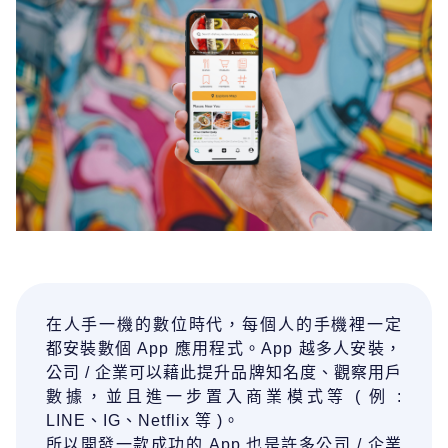
在⼈⼿⼀機的數位時代，每個⼈的⼿機裡⼀定
都安裝數個
App
應⽤程式。
App
越多⼈安裝，
公司
/
企業可以藉此提升品牌知名度、觀察⽤戶
數據，並且進⼀步置
⼊商業模式等
(
例
:
LINE
、
IG
、
Netflix
等
)
。
所以開發⼀款成功的
App
也是許多公司
/
企業