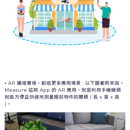
AR 擴增實境，創造更多應⽤場景 : 以下圖範例來說，
•
Measure 這款 App 的 AR 應⽤，就是利⽤⼿機鏡頭
就能⽅便且快速地測量眼前物件的體積 ( ⻑ x 寬 x ⾼
)。