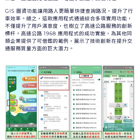
GIS 圖資功能讓⽤路⼈更簡單快捷查詢路況，提升了⾏
⾞效率。總之，這款應⽤程式通過綜合多項實⽤功能，
不僅提升了⽤戶滿意度，也樹⽴了⾼速公路服務的創新
標杆。⾼速公路 1968 應⽤程式的成功實施，為其他同
類企業提供了可借鑑的範例，展⽰了技術創新在提升交
通服務質量⽅⾯的巨⼤潛⼒。