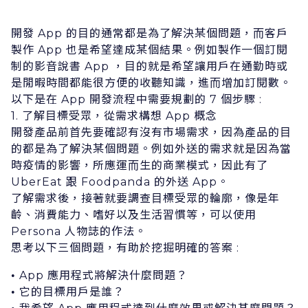
開發 App 的⽬的通常都是為了解決某個問題，⽽客戶
製作 App 也是希望達成某個結果。例如製作⼀個訂閱
制的影⾳說書 App ，⽬的就是希望讓⽤戶在通勤時或
是閒暇時間都能很⽅便的收聽知識，進⽽增加訂閱數。
以下是在 App 開發流程中需要規劃的 7 個步驟 :
1. 了解⽬標受眾，從需求構想 App 概念
開發產品前⾸先要確認有沒有市場需求，因為產品的⽬
的都是為了解決某個問題。例如外送的需求就是因為當
時疫情的影響，所應運⽽⽣的商業模式，因此有了
UberEat 跟 Foodpanda 的外送 App。
了解需求後，接著就要調查⽬標受眾的輪廓，像是年
齡、消費能⼒、嗜好以及⽣活習慣等，可以使⽤
Persona ⼈物誌的作法。
思考以下三個問題，有助於挖掘明確的答案 :
App 應⽤程式將解決什麼問題？
•
它的⽬標⽤戶是誰？
•