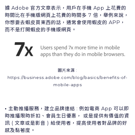
據 Adobe 官⽅⽂章表⽰，⽤戶在⼿機 App 上花費的
時間⽐在⼿機版網⾴上花費的時間多 7 倍，舉例來說，
你想要去蝦⽪買東⻄的話，通常會使⽤蝦⽪的 APP，
⽽不是打開蝦⽪的⼿機版網⾴。
圖⽚來源 :
https://business.adobe.com/blog/basics/benefits-of-
mobile-apps
主動推播服務，建⽴品牌連結 : 例如電商 App 可以即
•
時推播限時折扣、會員⽣⽇優惠， 或是提供有價值的資
訊 ( ⽂章或是影⾳ ) 給使⽤者，提⾼使⽤者對品牌的好
感及黏著度。