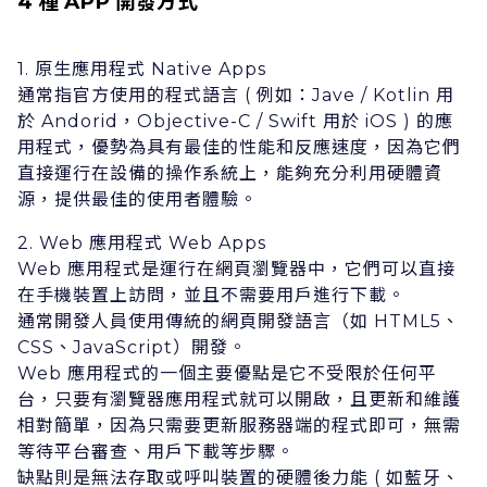
4 種 APP 開發⽅式
1. 原⽣應⽤程式 Native Apps
通常指官⽅使⽤的程式語⾔ ( 例如：Jave / Kotlin ⽤
於 Andorid，Objective-C / Swift ⽤於 iOS ) 的應
⽤程式，優勢為具有最佳的性能和反應速度，因為它們
直接運⾏在設備的操作系統上，能夠充分利⽤硬體資
源，提供最佳的使⽤者體驗。
2. Web 應⽤程式 Web Apps
Web 應⽤程式是運⾏在網⾴瀏覽器中，它們可以直接
在⼿機裝置上訪問，並且不需要⽤戶進⾏下載。
通常開發⼈員使⽤傳統的網⾴開發語⾔（如 HTML5、
CSS、JavaScript）開發。
Web 應⽤程式的⼀個主要優點是它不受限於任何平
台，只要有瀏覽器應⽤程式就可以開啟，且更新和維護
相對簡單，因為只需要更新服務器端的程式即可，無需
等待平台審查、⽤戶下載等步驟。
缺點則是無法存取或呼叫裝置的硬體後⼒能 ( 如藍⽛、