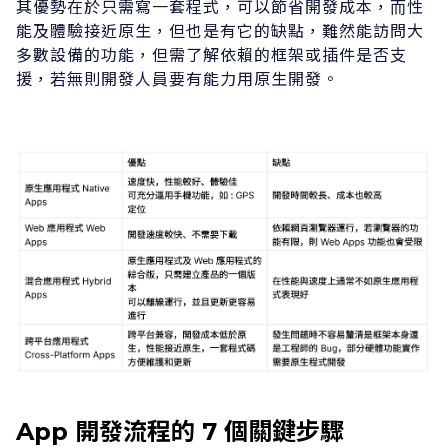
其優勢在於只需寫⼀套程式，可以節省開發成本，⽽性
能及體驗接近原⽣，但也是有它的缺點，難然能訪問⼤
多數設備的功能，但需了解依賴的框架或插件是否⽀
援，若無則開發⼈員要有能⼒⽤原⽣開發。
App 開發流程的 7 個關鍵步驟