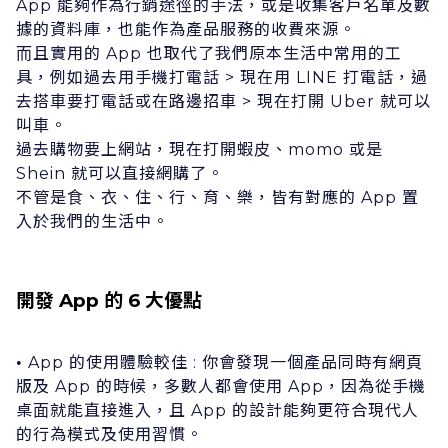
App 能夠作為⾏銷途徑的⼿法，或是收集客戶名單及數
據的資料庫，也能作為產品服務的收費來源。
⽽且實⽤的 App 也取代了我們原本⽣活中常⽤的⼯
具，例如過去⽤⼿機打電話 > 現在⽤ LINE 打電話，過
去搭⾞要打電話或在路邊招⾞ > 現在打開 Uber 就可以
叫⾞。
過去購物要上網站，現在打開蝦⽪、momo 或是
Shein 就可以直接網購了。
不管是⾷、⾐、住、⾏、育、樂，皆有對應的 App 置
⼊於我們的⽣活中。
開發 App 的 6 ⼤優點
App 的使⽤體驗較佳 : 你會發現⼀個產品同時有網⾴
•
版及 App 的時候，多數⼈都會使⽤ App，因為從⼿機
桌⾯就能直接進⼊，且 App 的設計能夠更符合現代⼈
的⾏為模式及使⽤習慣。